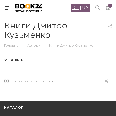
0
RU
|
UA
Книги Дмитро
Кузьменко
—
—
Головна
Автори
Книги Дмитро Кузьменко
ФІЛЬТР
ПОВЕРНУТИСЯ ДО СПИСКУ
КАТАЛОГ