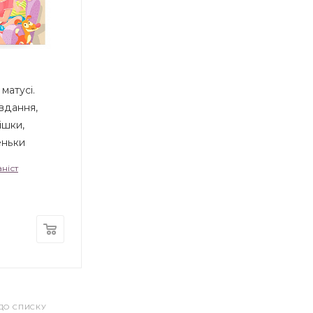
матусі.
вдання,
тішки,
еньки
ніст
ДО СПИСКУ