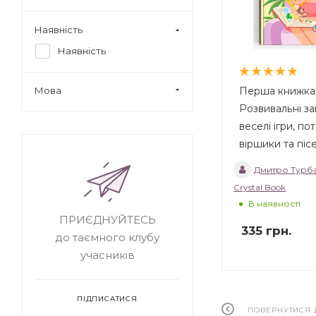
Наявність
Наявність
Перша книжка 
Мова
Розвивальні за
веселі ігри, по
віршики та піс
Дмитро Турба
Crystal Book
В наявності
ПРИЄДНУЙТЕСЬ
335
грн.
до таємного клубу
учасників
ПІДПИСАТИСЯ
ПОВЕРНУТИСЯ 