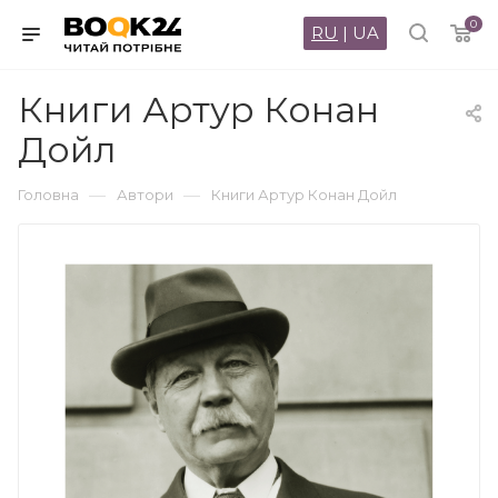
0
RU
|
UA
Книги Артур Конан
Дойл
—
—
Головна
Автори
Книги Артур Конан Дойл