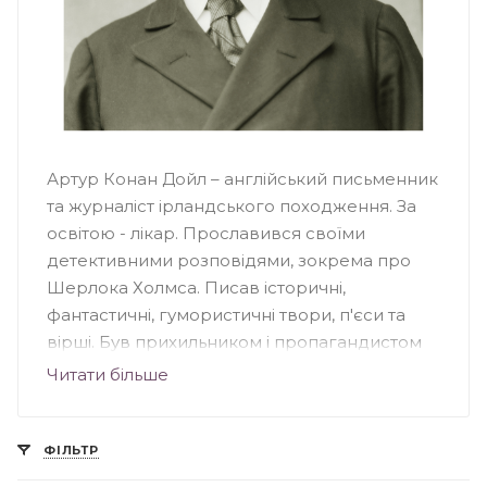
Артур Конан Дойл – англійський письменник
та журналіст ірландського походження. За
освітою - лікар. Прославився своїми
детективними розповідями, зокрема про
Шерлока Холмса. Писав історичні,
фантастичні, гумористичні твори, п'єси та
вірші. Був прихильником і пропагандистом
ідей спіритуалізму. Екранізації творів
Читати більше
письменника - це, переважно, фільми про
Шерлока Голмса. Але були також створені
художні фільми за мотивами роману
ФІЛЬТР
«Загублений світ». Брав участь у розробці