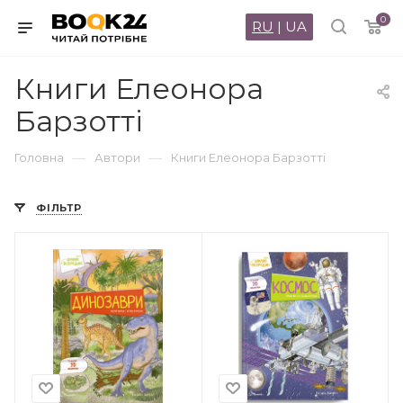
0
RU
|
UA
Книги Елеонора
Барзотті
—
—
Головна
Автори
Книги Елеонора Барзотті
ФІЛЬТР