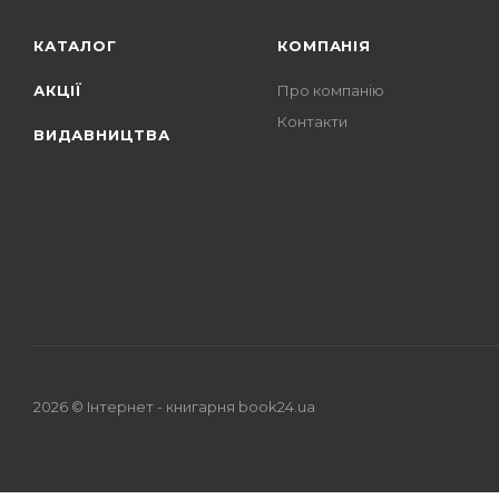
КАТАЛОГ
КОМПАНІЯ
АКЦІЇ
Про компанію
Контакти
ВИДАВНИЦТВА
2026 © Iнтернет - книгарня
book24.ua