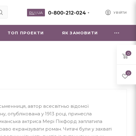
0-800-212-024
RU
|
UA
УВІЙТИ
ТОП ПРОЕКТИ
ЯК ЗАМОВИТИ
0
0
ьменниця, автор всесвітньо відомої
у, опублікована у 1913 році, принесла
иканська актриса Мері Пікфорд заплатила
аво екранізувати роман. Читачі були у захваті