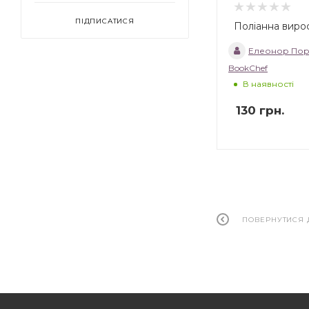
ПІДПИСАТИСЯ
Поліанна виро
Елеонор Пор
BookChef
В наявності
130
грн.
ПОВЕРНУТИСЯ 