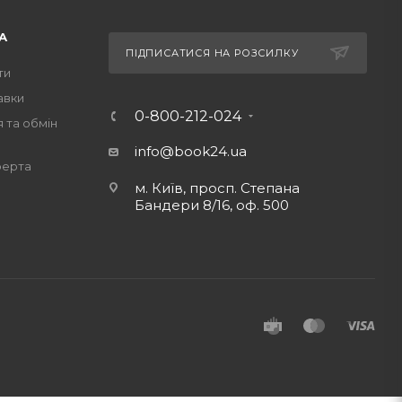
 бестселерів, які і сьогодні користуються
ся великими тиражами в усіх країнах світу.
А
іанна», «Полліанна виростає», «Повернення
ПІДПИСАТИСЯ НА РОЗСИЛКУ
д» та багато інших.
ти
авки
0-800-212-024
 та обмін
info@book24.ua
ферта
м. Київ, просп. Степана
Бандери 8/16, оф. 500