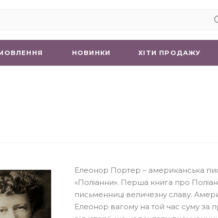
МОВЛЕННЯ
НОВИНКИ
ХIТИ ПРОДАЖУ
Елеонор Портер – американська пис
«Поліанни». Перша книга про Поліанн
письменниці величезну славу. Амер
Елеонор вагому на той час суму за пр