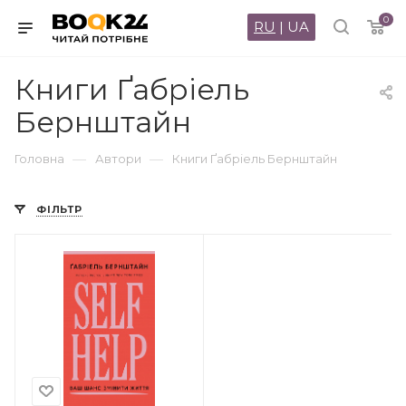
0
RU
|
UA
Книги Ґабріель
Бернштайн
—
—
Головна
Автори
Книги Ґабріель Бернштайн
ФІЛЬТР