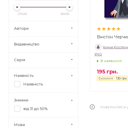
275.00
325.00
Автори
Вінстон Черчи
Видавництво
Ірина Костюч
IPIO
Серія
В наявності
195
грн.
Наявність
Економія
130
грн.
Наявність
Знижки
ПОВЕРНУТИСЯ 
від 31 до 50%
Мова