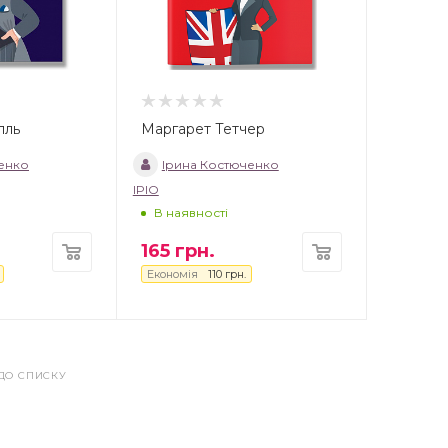
лль
Маргарет Тетчер
енко
Ірина Костюченко
IPIO
В наявності
165
грн.
Економія
110
грн.
ДО СПИСКУ