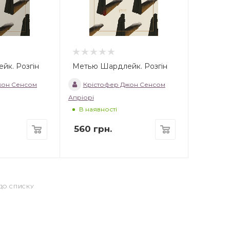
йк. Розгін
Метью Шардлейк. Розгін
жон Сенсом
Крістофер Джон Сенсом
Апріорі
В наявності
560
грн.
ДО СПИСКУ