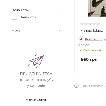
Наявність
Наявність
Метью Шардле
Мова
Крістофер Д
Апріорі
В наявності
560
грн.
ПРИЄДНУЙТЕСЬ
до таємного клубу
учасників
ПОВЕРНУТИСЯ 
ПІДПИСАТИСЯ