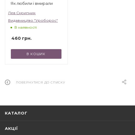
Як любили і вмирали
Лев Скрипник
Видавництво "Уроборос"
В наявності
460
грн.
В КОШИК
ПОВЕРНУТИСЯ ДО СПИСКУ
КАТАЛОГ
АКЦІЇ