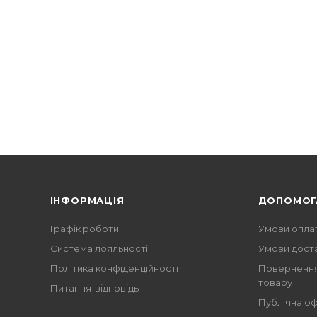
ІНФОРМАЦІЯ
ДОПОМОГ
Графік роботи
Умови опла
Система лояльності
Умови дост
Політика конфіденційності
Повернення
товару
Питання-відповідь
Публічна о