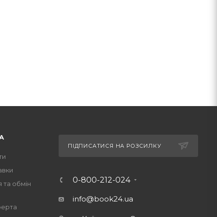
А
ПІДПИСАТИСЯ НА РОЗСИЛКУ
ти
авки
0-800-212-024
 та обмін
info@book24.ua
ферта