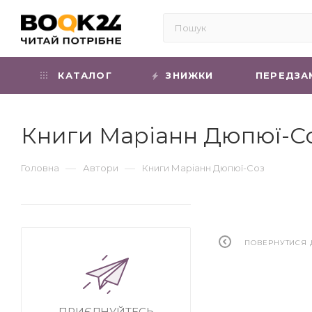
КАТАЛОГ
ЗНИЖКИ
ПЕРЕДЗА
Книги Маріанн Дюпюї-С
—
—
Головна
Автори
Книги Маріанн Дюпюї-Соз
ПОВЕРНУТИСЯ 
ПРИЄДНУЙТЕСЬ