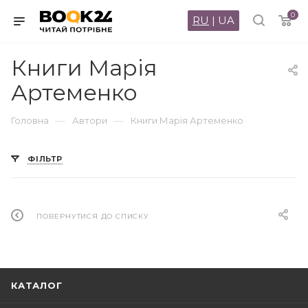
0
RU
|
UA
Книги Марія
Артеменко
—
—
Головна
Автори
Книги Марія Артеменко
ФІЛЬТР
ПОВЕРНУТИСЯ ДО СПИСКУ
КАТАЛОГ