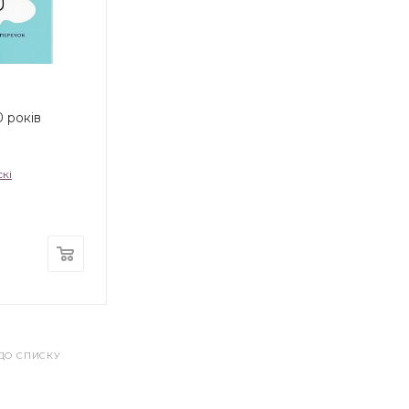
 років
кі
ДО СПИСКУ