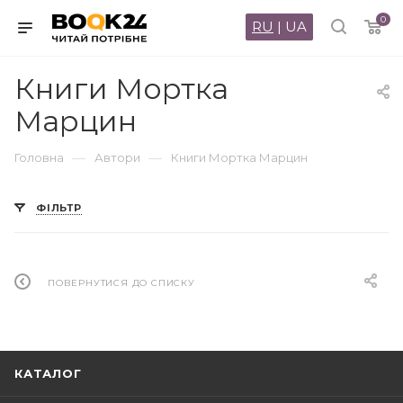
0
RU
|
UA
Книги Мортка
Марцин
—
—
Головна
Автори
Книги Мортка Марцин
ФІЛЬТР
ПОВЕРНУТИСЯ ДО СПИСКУ
КАТАЛОГ