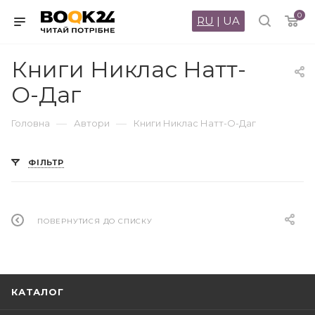
0
RU
|
UA
Книги Никлас Натт-
О-Даг
—
—
Головна
Автори
Книги Никлас Натт-О-Даг
ФІЛЬТР
ПОВЕРНУТИСЯ ДО СПИСКУ
КАТАЛОГ