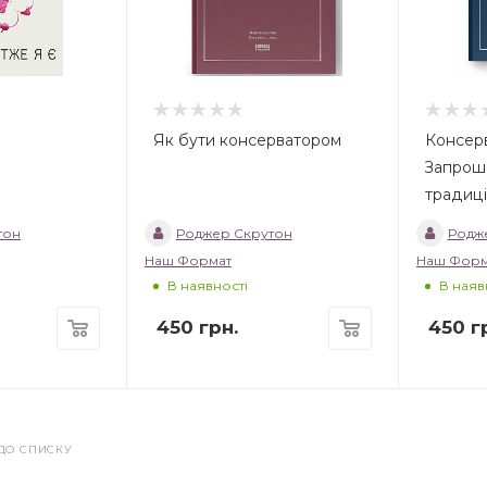
Як бути консерватором
Консерв
Запрош
традиці
тон
Роджер Скрутон
Родж
Наш Формат
Наш Форм
В наявності
В наяв
450
грн.
450
гр
ДО СПИСКУ