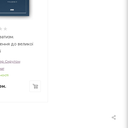
атизм.
ення до великої
ї
ер Скрутон
ат
ності
н.