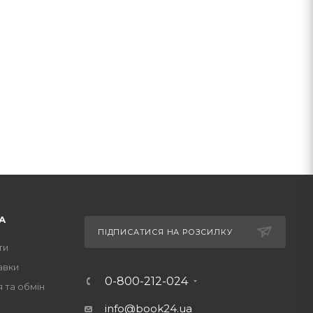
А
ПІДПИСАТИСЯ НА РОЗСИЛКУ
ти
авки
0-800-212-024
 та обмін
info@book24.ua