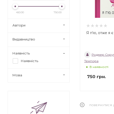
450.00
750.00
Автори
Я п'ю, отже я є
Видавництво
Наявність
Роджер Скру
Наявність
Темпора
В наявності
Мова
750
грн.
ПОВЕРНУТИСЯ 