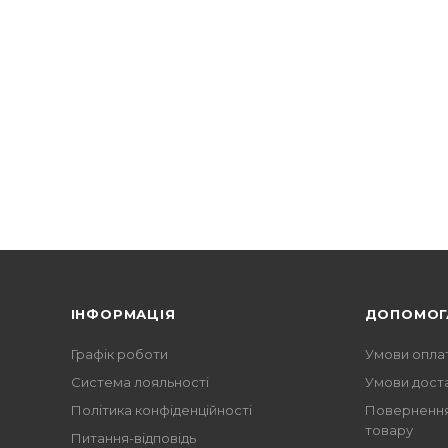
ІНФОРМАЦІЯ
ДОПОМОГ
Графік роботи
Умови опла
Система лояльності
Умови дост
Політика конфіденційності
Повернення
товару
Питання-відповідь