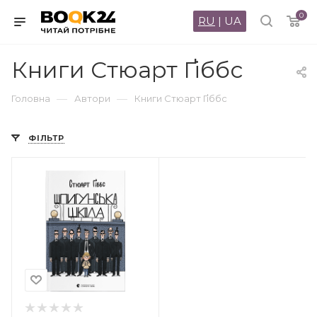
0
RU
|
UA
Книги Стюарт Ґіббс
—
—
Головна
Автори
Книги Стюарт Ґіббс
ФІЛЬТР