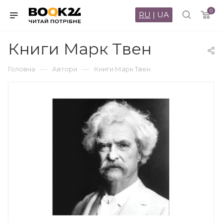
0
RU
|
UA
Книги Марк Твен
—
—
Головна
Автори
Книги Марк Твен