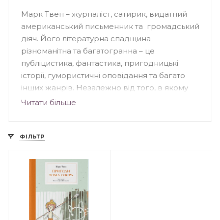
Марк Твен – журналіст, сатирик, видатний
американський письменник та громадський
діяч. Його літературна спадщина
різноманітна та багатогранна – це
публіцистика, фантастика, пригодницькі
історії, гумористичні оповідання та багато
інших жанрів. Незалежно від того, в якому
жанрі написані твори, всі вони пропагують
Читати більше
гуманістичні погляди та відстоюють права
людини. Незважаючи на те, що творчість
Марка Твена, перш за все, асоціюється з
ФІЛЬТР
дитячою літературою, книги письменника
будуть цікавими для прочитання в будь-
якому віці, адже в них кожен зможе знайти
щось особливе для себе.
Біографія