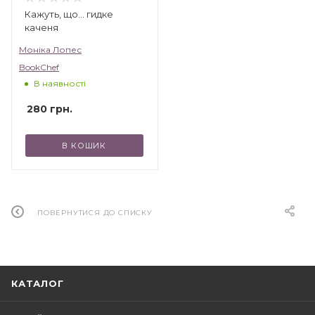
Кажуть, що... гидке
каченя
Моніка Лопес
BookChef
В наявності
280
грн.
В КОШИК
ПОВЕРНУТИСЯ ДО СПИСКУ
КАТАЛОГ