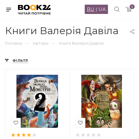
0
RU
|
UA
Книги Валерія Давіла
—
—
Головна
Автори
Книги Валерія Давіла
ФІЛЬТР