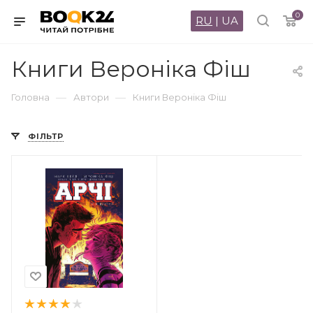
0
RU
|
UA
Книги Вероніка Фіш
—
—
Головна
Автори
Книги Вероніка Фіш
ФІЛЬТР