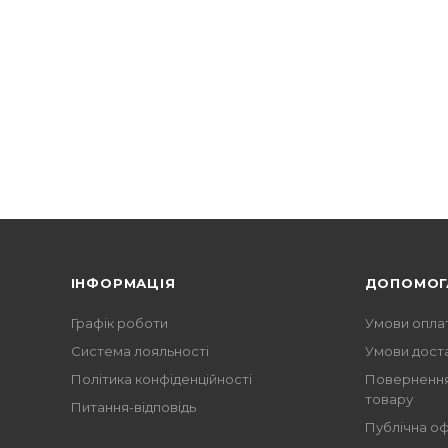
ІНФОРМАЦІЯ
ДОПОМОГ
Графік роботи
Умови опла
Система лояльності
Умови дост
Політика конфіденційності
Повернення
товару
Питання-відповідь
Публічна о