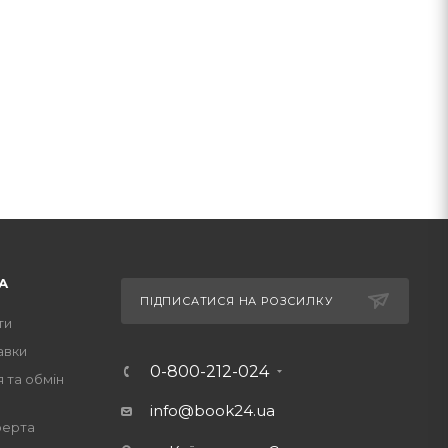
А
ПІДПИСАТИСЯ НА РОЗСИЛКУ
ти
авки
0-800-212-024
 та обмін
info@book24.ua
ферта