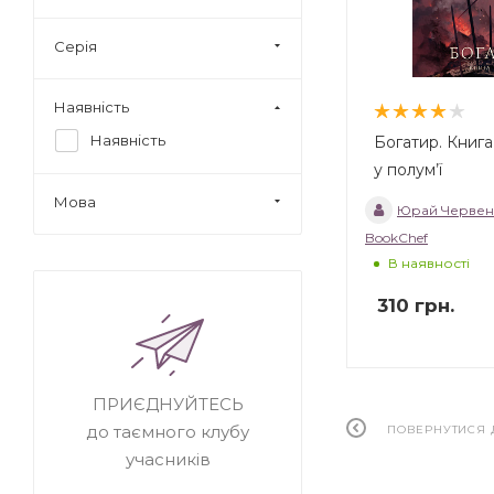
Серія
Наявність
Наявність
Богатир. Книга
у полум’ї
Мова
Юрай Червен
BookChef
В наявності
310
грн.
ПРИЄДНУЙТЕСЬ
до таємного клубу
ПОВЕРНУТИСЯ 
учасників