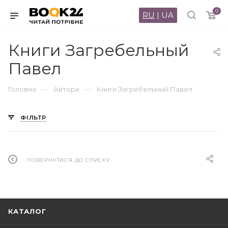
0
RU
|
UA
Книги Загребельный
Павел
—
—
Головна
Автори
Книги Загребельный Павел
ФІЛЬТР
ПОВЕРНУТИСЯ ДО СПИСКУ
КАТАЛОГ