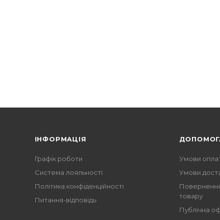
ІНФОРМАЦІЯ
ДОПОМОГ
Графік роботи
Умови опла
Система лояльності
Умови дост
Політика конфіденційності
Повернення
товару
Питання-відповідь
Публічна о