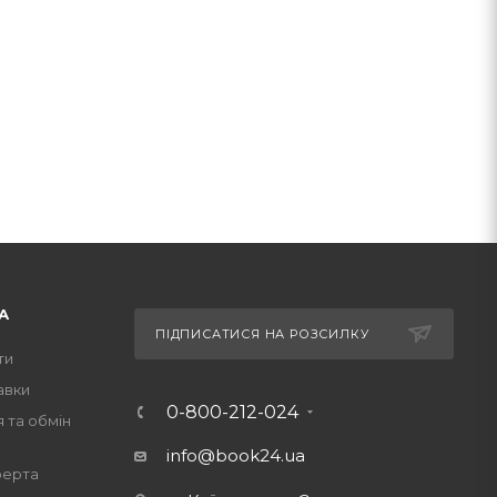
А
ПІДПИСАТИСЯ НА РОЗСИЛКУ
ти
авки
0-800-212-024
 та обмін
info@book24.ua
ферта