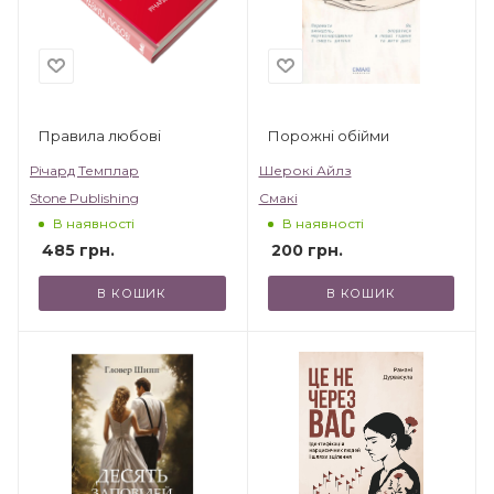
Правила любові
Порожні обійми
Річард Темплар
Шерокі Айлз
Stone Publishing
Смакі
В наявності
В наявності
485
грн.
200
грн.
В КОШИК
В КОШИК