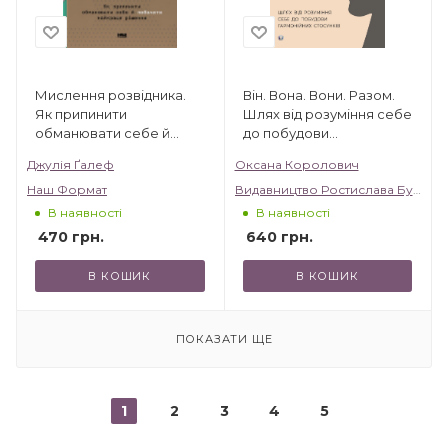
Мислення розвідника.
Він. Вона. Вони. Разом.
Як припинити
Шлях від розуміння себе
обманювати себе й
до побудови
побачити найкраще
гармонійних стосунків.
Джулія Ґалеф
Оксана Королович
рішення
Наш Формат
Видавництво Ростислава Бурлаки
В наявності
В наявності
470
грн.
640
грн.
В КОШИК
В КОШИК
ПОКАЗАТИ ЩЕ
1
2
3
4
5