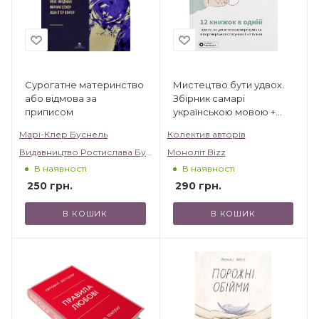
Сурогатне материнство
Мистецтво бути удвох.
або відмова за
Збірник самарі
приписом
українською мовою +
аудіокнижка
Марі-Клер Буснель
Колектив авторів
Видавництво Ростислава Бурлаки
Моноліт Bizz
В наявності
В наявності
250
грн.
290
грн.
В КОШИК
В КОШИК