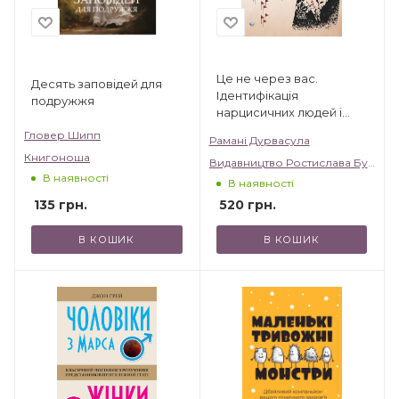
Це не через вас.
Десять заповідей для
Ідентифікація
подружжя
нарцисичних людей і
шляхи зцілення
Гловер Шипп
Рамані Дурвасула
Книгоноша
Видавництво Ростислава Бурлаки
В наявності
В наявності
135
грн.
520
грн.
В КОШИК
В КОШИК