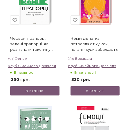
Червоні прапорці,
Чемні дівчатка
зелені прапорці: як
потрапляють у Рай,
розпізнати токсичну
погані - куди забажають
поведінку
Алі Фенвік
Уте Ерхардта
Клуб Сімейного Дозвілля
Клуб Сімейного Дозвілля
В наявності
В наявності
350
грн.
330
грн.
В КОШИК
В КОШИК