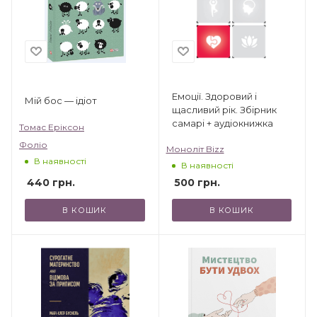
Емоції. Здоровий і
Мій бос — ідіот
щасливий рік. Збірник
самарі + аудіокнижка
Томас Еріксон
Фоліо
Моноліт Bizz
В наявності
В наявності
440
грн.
500
грн.
В КОШИК
В КОШИК