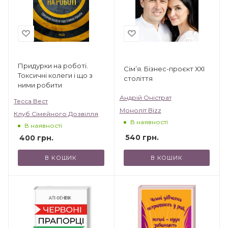
Придурки на роботі.
Сім’я. Бізнес-проєкт ХХІ
Токсичні колеги і що з
століття
ними робити
Андрій Оністрат
Тесса Вест
Моноліт Bizz
Клуб Сімейного Дозвілля
В наявності
В наявності
540
грн.
400
грн.
В КОШИК
В КОШИК