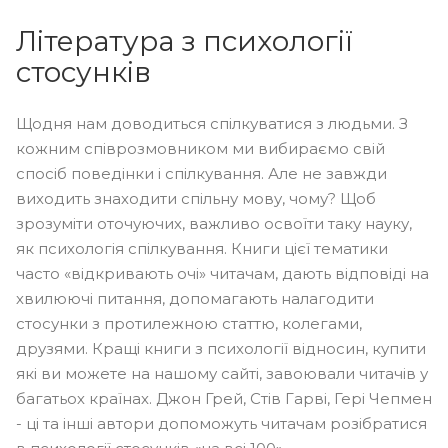
Література з психології
стосунків
Щодня нам доводиться спілкуватися з людьми. З
кожним співрозмовником ми вибираємо свій
спосіб поведінки і спілкування. Але не завжди
виходить знаходити спільну мову, чому? Щоб
зрозуміти оточуючих, важливо освоїти таку науку,
як психологія спілкування. Книги цієї тематики
часто «відкривають очі» читачам, дають відповіді на
хвилюючі питання, допомагають налагодити
стосунки з протилежною статтю, колегами,
друзями. Кращі книги з психології відносин, купити
які ви можете на нашому сайті, завоювали читачів у
багатьох країнах. Джон Грей, Стів Гарві, Гері Чепмен
- ці та інші автори допоможуть читачам розібратися