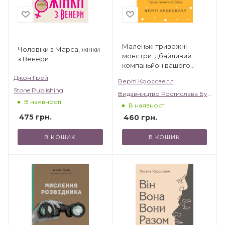
Маленькі тривожні
Чоловіки з Марса, жінки
монстри: дбайливий
з Венери
компаньйон вашого
психічного здоров’я під
Джон Грей
Веріті Кроссвелл
час тривоги та стресу
Stone Publishing
Видавництво Ростислава Бурлаки
В наявності
В наявності
475
грн.
460
грн.
В КОШИК
В КОШИК