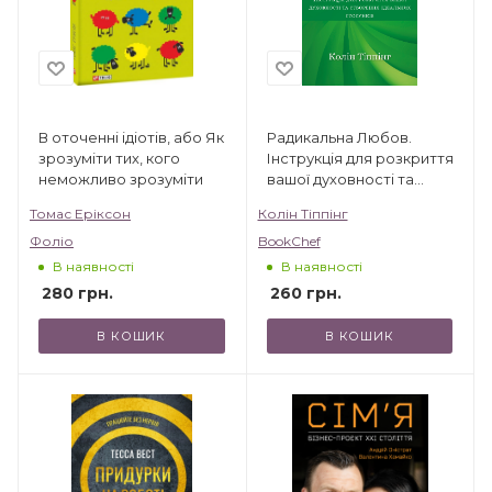
В оточенні ідіотів, або Як
Радикальна Любов.
зрозуміти тих, кого
Інструкція для розкриття
неможливо зрозуміти
вашої духовності та
створення ідеальних
Томас Еріксон
Колін Тіппінг
стосунків
Фоліо
BookChef
В наявності
В наявності
280
грн.
260
грн.
В КОШИК
В КОШИК