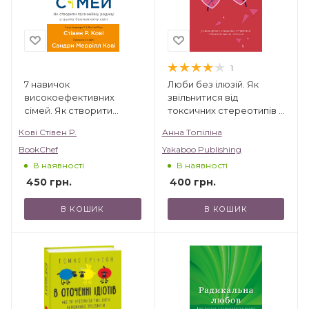
1
7 навичок
Люби без ілюзій. Як
високоефективних
звільнитися від
сімей. Як створити
токсичних стереотипів і
гармонійну родину у
побудувати здорові
Кові Стівен Р.
Анна Топіліна
цьому бентежному світі
стосунки
BookChef
Yakaboo Publishing
В наявності
В наявності
450
грн.
400
грн.
В КОШИК
В КОШИК