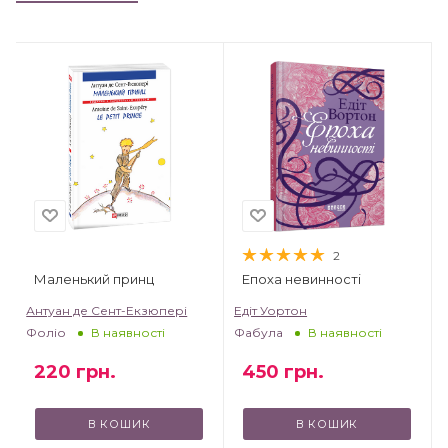
2
Маленький принц
Епоха невинності
Антуан де Сент-Екзюпері
Едіт Уортон
Фоліо
Фабула
В наявності
В наявності
220
грн.
450
грн.
В КОШИК
В КОШИК