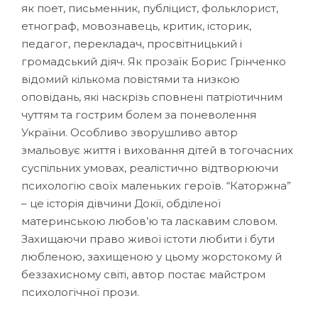
як поет, письменник, публіцист, фольклорист,
етнограф, мовознавець, критик, історик,
педагог, перекладач, просвітницький і
громадський діяч. Як прозаїк Борис Грінченко
відомий кількома повістями та низкою
оповідань, які наскрізь cповнені патріотичним
чуттям та гострим болем за поневолення
України. Особливо зворушливо автор
змальовує життя і виховання дітей в тогочасних
суспільних умовах, реалістично відтворюючи
психологію своїх маленьких героїв. “Каторжна”
– це історія дівчини Докії, обділеної
материнською любов’ю та ласкавим словом.
Захищаючи право живої істоти любити і бути
любленою, захищеною у цьому жорстокому й
беззахисному світі, автор постає майстром
психологічної прози.