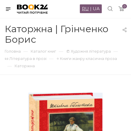
0
RU
|
UA
Каторжна | Грінченко
Борис
—
—
—
Головна
Каталог книг
📒 Художня література
—
📜 Література в прозі
⭐ Книги жанру класична проза
—
Каторжна