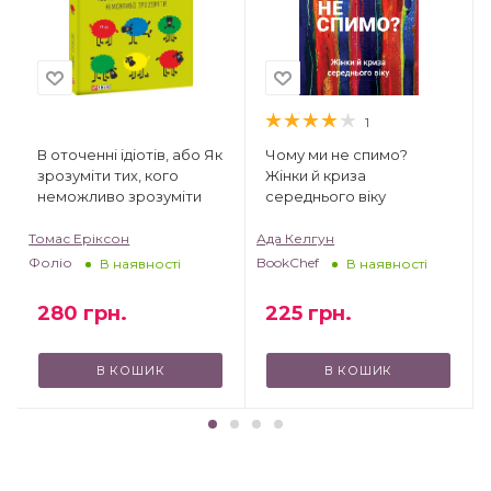
1
В оточенні ідіотів, або Як
Чому ми не спимо?
зрозуміти тих, кого
Жінки й криза
неможливо зрозуміти
середнього віку
Томас Еріксон
Ада Келгун
Фоліо
BookChef
В наявності
В наявності
280
грн.
225
грн.
В КОШИК
В КОШИК