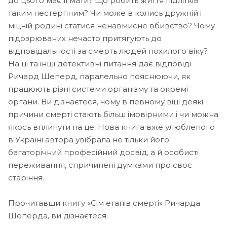
до цього має її мати? Що робить життя підлітків
таким нестерпним? Чи може в колись дружній і
міцній родині статися ненавмисне вбивство? Чому
підозрюваних нечасто притягують до
відповідальності за смерть людей похилого віку?
На ці та інші детективні питання дає відповіді
Ричард Шеперд, паралельно пояснюючи, як
працюють різні системи організму та окремі
органи. Ви дізнаєтеся, чому в певному віці деякі
причини смерті стають більш імовірними і чи можна
якось вплинути на це. Нова книга вже улюбленого
в Україні автора увібрала не тільки його
багаторічний професійний досвід, а й особисті
переживання, спричинені думками про своє
старіння.
Прочитавши книгу «Сім етапів смерті» Ричарда
Шеперда, ви дізнаєтеся: