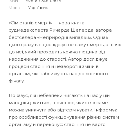
ISBN
—
978-617-548-080-9
Мова
—
Українська
«Сім етапів смерті» — нова книга
судмедексперта Ричарда Шеперда, автора
бестселера «Неприродні випадки». Однак
цього разу він досліджує не саму смерть, а шлях
до неї, який проходить кожна людина від
народження до старості. Автор досліджує
процеси старіння й незворотні зміни в
організмі, які наближують нас до логічного
фіналу.
Показує, які небезпеки чигають на нас у цій
мандрівці життям, і пояснює, яких і як саме
можна уникнути або відтермінувати. Інформує
про особливості функціонування різних систем
організму й переконує: старіння не варто