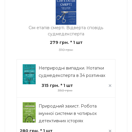
Сім етапів смерті. Відверта сповідь
судмедексперта
279 грн.
* 1 шт
310 грн.
Неприродні випадки. Нотатки
судмедексперта в 34 розтинах
315 грн. * 1 шт
350 грн.
Природний захист. Робота
імунної системи в чотирьох
детективних історіях
280 грн. * 1 шт