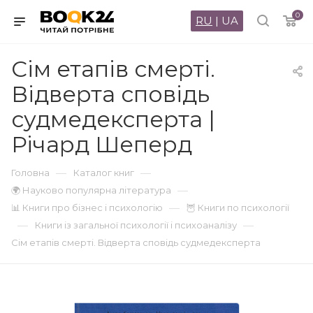
0
RU
|
UA
Сім етапів смерті.
Відверта сповідь
судмедексперта |
Річард Шеперд
—
—
Головна
Каталог книг
—
🌍 Науково популярна література
—
📊 Книги про бізнес і психологію
🦉 Книги по психології
—
—
Книги із загальної психології і психоаналізу
Сім етапів смерті. Відверта сповідь судмедексперта