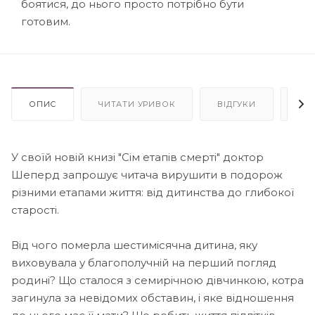
боятися, до нього просто потрібно бути
готовим.
ОПИС
ЧИТАТИ УРИВОК
ВІДГУКИ
АВ
У своїй новій книзі "Сім етапів смерті" доктор
Шеперд запрошує читача вирушити в подорож
різними етапами життя: від дитинства до глибокої
старості.
Від чого померла шестимісячна дитина, яку
виховувала у благополучній на перший погляд
родині? Що сталося з семирічною дівчинкою, котра
загинула за невідомих обставин, і яке відношення