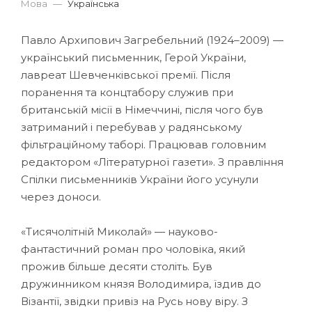
Мова
—
Українська
Павло Архипович Загребельний (1924–2009) —
український письменник, Герой України,
лавреат Шевченківської премії. Після
поранення та концтабору служив при
британській місії в Німеччині, після чого був
затриманий і перебував у радянському
фільтраційному таборі. Працював головним
редактором «Літературної газети». З правління
Спілки письменників України його усунули
через доноси.
«Тисячолітній Миколай» — науково-
фантастичний роман про чоловіка, який
прожив більше десяти століть. Був
дружинником князя Володимира, їздив до
Візантії, звідки привіз на Русь нову віру. З