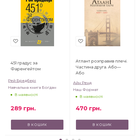
Атлант розправив плечі.
451 градус за
Частина друга. Або—
Фаренгейтом
Або
Рей Бредбері
Айн Ренд
Навчальна книга Богдан
Наш Формат
В наявності
В наявності
289
грн.
470
грн.
В КОШИК
В КОШИК