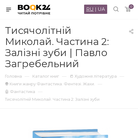
0
RU
|
UA
Тисячолітній
Миколай. Частина 2:
Залізні зуби | Павло
Загребельний
—
—
—
Головна
Каталог книг
📒 Художня література
—
👽 Книги жанру Фантастика. Фентезі. Жахи.
—
🤖 Фантастика
Тисячолітній Миколай. Частина 2: Залізні зуби