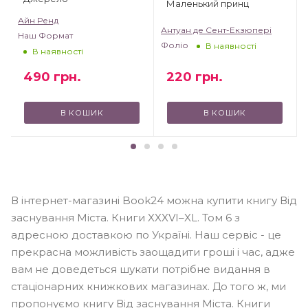
Маленький принц
Айн Ренд
Антуан де Сент-Екзюпері
Наш Формат
Фоліо
В наявності
В наявності
490
грн.
220
грн.
В КОШИК
В КОШИК
В інтернет-магазині Book24 можна купити книгу Від
заснування Міста. Книги XXXVI–XL. Том 6 з
адресною доставкою по Україні. Наш сервіс - це
прекрасна можливість заощадити гроші і час, адже
вам не доведеться шукати потрібне видання в
стаціонарних книжкових магазинах. До того ж, ми
пропонуємо книгу Від заснування Міста. Книги