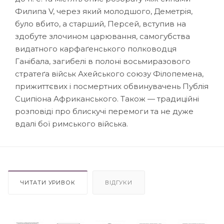
Филипа V, через який молодшого, Деметрія,
було вбито, а старший, Персей, вступив на
здобуте злочином царювання, самогубства
видатного карфаґенського полководця
Ганібала, загибелі в полоні восьмиразового
стратеґа військ Ахейського союзу Філопемена,
прижиттєвих і посмертних обвинувачень Публія
Сципіона Африканського. Також — традиційні
розповіді про блискучі перемоги та не дуже
вдалі бої римського війська.
ЧИТАТИ УРИВОК
ВІДГУКИ