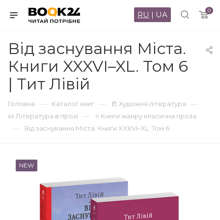
0
RU
|
UA
Від заснування Міста.
Книги XXXVI–XL. Том 6
| Тит Лівій
—
—
—
Головна
Каталог книг
📒 Художня література
—
📜 Література в прозі
⭐ Книги жанру класична проза
—
Від заснування Міста. Книги XXXVI–XL. Том 6
NEW