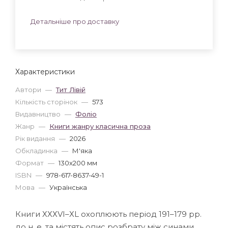
Детальніше про доставку
Характеристики
Автори
—
Тит Лівій
Кількість сторінок
—
573
Видавництво
—
Фоліо
Жанр
—
Книги жанру класична проза
Рік видання
—
2026
Обкладинка
—
М'яка
Формат
—
130x200 мм
ISBN
—
978-617-8637-49-1
Мова
—
Українська
Книги ХХХVI–ХL охоплюють період 191–179 рр.
до н. е. та містять опис розбрату між синами