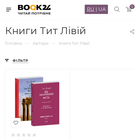
0
RU
|
UA
Книги Тит Лівій
—
—
Головна
Автори
Книги Тит Лівій
ФІЛЬТР