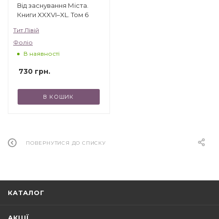
Від заснування Міста.
Книги XXXVI–XL. Том 6
Тит Лівій
Фоліо
В наявності
730
грн.
В КОШИК
ПОВЕРНУТИСЯ ДО СПИСКУ
КАТАЛОГ
АКЦІЇ