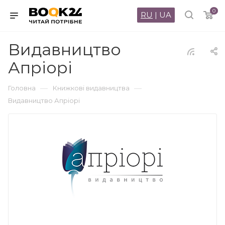
0
RU
|
UA
Видавництво
Апріорі
—
—
Головна
Книжкові видавництва
Видавництво Апріорі