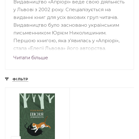
Видавництво «Апріорі» веде свою діяльність
у Львові з 2002 року. Спеціалізується на
виданні книг для усіх вікових груп читачів.
Видавництво було засновано українським
письменником Юрієм Николишиним.
Першою книгою, яка з’явилась у «Апріорі»,
стала «Елегії Львова» його авторства.
Візитівкою видавництва є літературно-
Читати більше
мистецькі подарункові альбоми про місто
Львів. Велику увагу колектив видавництва
приділяє літературно-мистецькій та
ФІЛЬТР
поліграфічній якості книг. Тут вийшли друком
твори таких письменників, як Іван Франко,
Тарас Шевченко, Андрій Шептицький, Роман
Горак, Тарас Береза, Дарія Іваницька та
інших.