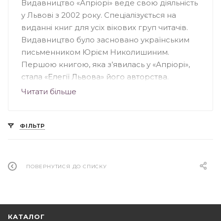
Видавництво «Апріорі» веде свою діяльність
у Львові з 2002 року. Спеціалізується на
виданні книг для усіх вікових груп читачів.
Видавництво було засновано українським
письменником Юрієм Николишиним.
Першою книгою, яка з’явилась у «Апріорі»,
стала «Елегії Львова» його авторства.
Візитівкою видавництва є літературно-
Читати більше
мистецькі подарункові альбоми про місто
Львів. Велику увагу колектив видавництва
приділяє літературно-мистецькій та
ФІЛЬТР
поліграфічній якості книг. Тут вийшли друком
твори таких письменників, як Іван Франко,
Тарас Шевченко, Андрій Шептицький, Роман
ПОВЕРНУТИСЯ ДО СПИСКУ
Горак, Тарас Береза, Дарія Іваницька та
інших.
КАТАЛОГ