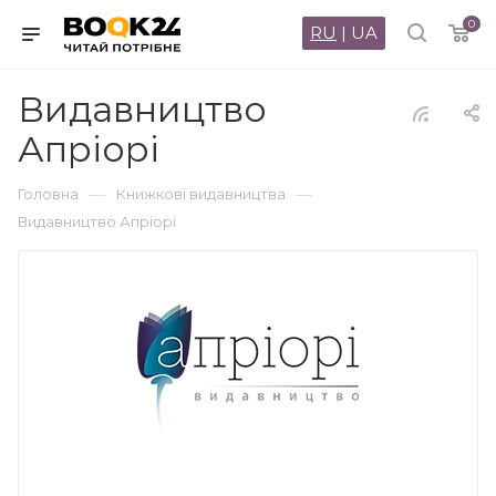
0
RU
|
UA
Видавництво
Апріорі
—
—
Головна
Книжкові видавництва
Видавництво Апріорі