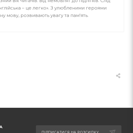
ий вік читачів: від немовлят до підлітків. Слід
нглійська – це легко». З улюбленими героями
ну мову, розвивають увагу та пам'ять.
А
ПІДПИСАТИСЯ НА РОЗСИЛКУ