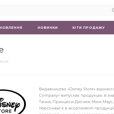
МОВЛЕННЯ
НОВИНКИ
ХIТИ ПРОДАЖУ
e
Store
Видавництво «Disney Store» відомог
Company» випускає продукцію зі зн
Тачки, Принцеси Диснея, Міккі Маус, 
персонажі є в асортименті продукції