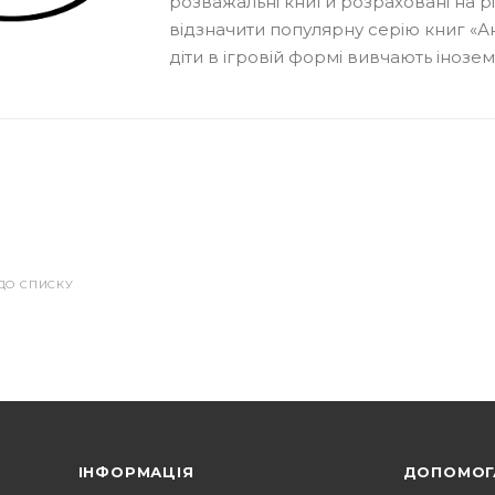
розважальні книги розраховані на різн
відзначити популярну серію книг «А
діти в ігровій формі вивчають інозем
ДО СПИСКУ
ІНФОРМАЦІЯ
ДОПОМОГ