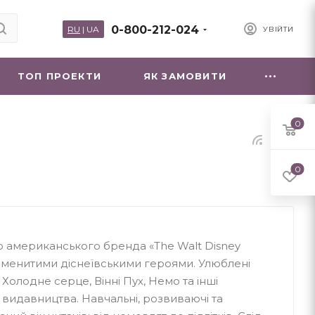
0-800-212-024
RU
|
UA
УВІЙТИ
ТОП ПРОЕКТИ
ЯК ЗАМОВИТИ
0
0
о американського бренда «The Walt Disney
аменитими діснеївськими героями. Улюблені
Холодне серце, Вінні Пух, Немо та інші
 видавництва. Навчальні, розвиваючі та