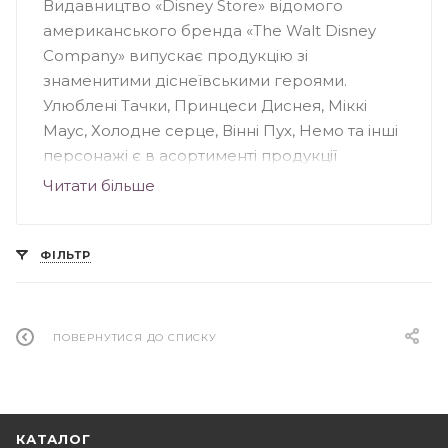
Видавництво «Disney Store» відомого
американського бренда «The Walt Disney
Company» випускає продукцію зі
знаменитими діснеївськими героями.
Улюблені Тачки, Принцеси Диснея, Міккі
Маус, Холодне серце, Вінні Пух, Немо та інші
персонажі є в асортименті продукції
видавництва. Навчальні, розвиваючі та
Читати більше
розважальні книги розраховані на різний вік
читачів: від немовлят до підлітків. Слід
відзначити популярну серію книг
ФІЛЬТР
«Англійська – це легко». З улюбленими
героями діти в ігровій формі вивчають
іноземну мову, розвивають увагу та пам'ять.
ПОВЕРНУТИСЯ ДО СПИСКУ
КАТАЛОГ