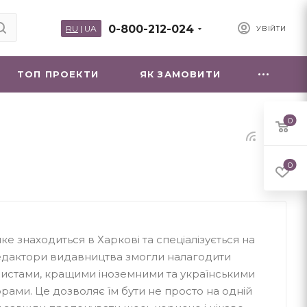
0-800-212-024
RU
|
UA
УВІЙТИ
ТОП ПРОЕКТИ
ЯК ЗАМОВИТИ
0
0
ке знаходиться в Харкові та спеціалізується на
 редактори видавництва змогли налагодити
дистами, кращими іноземними та українськими
ами. Це дозволяє їм бути не просто на одній