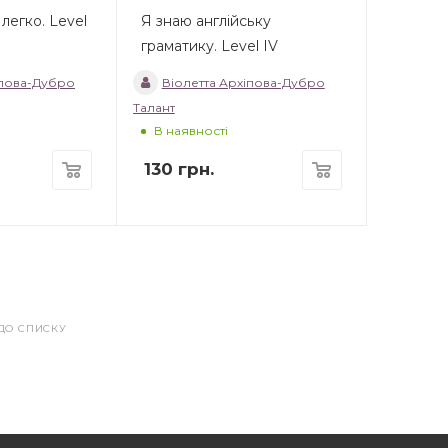
легко. Level
Я знаю англійську
граматику. Level IV
іпова-Дубро
Віолетта Архіпова-Дубро
Талант
В наявності
130
грн.
ДО СПИСКУ