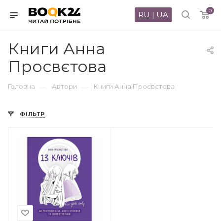
0
RU
|
UA
Книги Анна
Просвєтова
—
—
Головна
Автори
Книги Анна Просвєтова
ФІЛЬТР