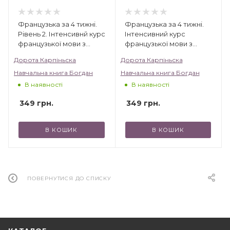
Французька за 4 тижні.
Французька за 4 тижні.
Рівень 2. Інтенсивнй курс
Інтенсивний курс
французької мови з
французької мови з
електронним
електронним
Дорота Карпіньска
Дорота Карпіньска
аудіододатком
аудіододатком
Навчальна книга Богдан
Навчальна книга Богдан
В наявності
В наявності
349
грн.
349
грн.
В КОШИК
В КОШИК
ПОВЕРНУТИСЯ ДО СПИСКУ