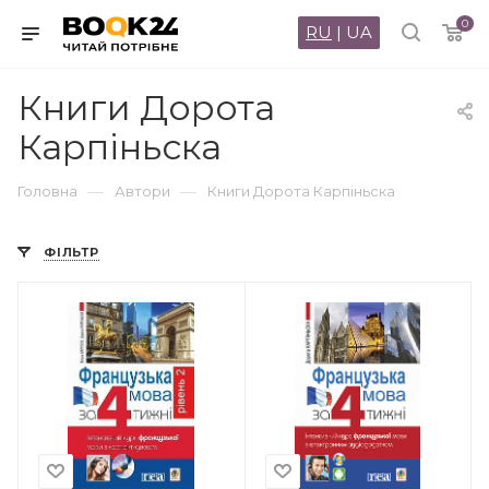
0
RU
|
UA
Книги Дорота
Карпіньска
—
—
Головна
Автори
Книги Дорота Карпіньска
ФІЛЬТР