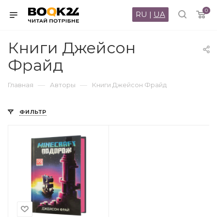
0
RU
|
UA
Книги Джейсон
Фрайд
—
—
Главная
Авторы
Книги Джейсон Фрайд
ФИЛЬТР