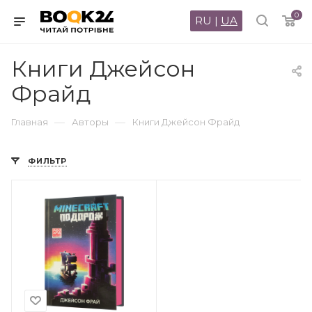
0
RU
|
UA
Книги Джейсон
Фрайд
—
—
Главная
Авторы
Книги Джейсон Фрайд
ФИЛЬТР