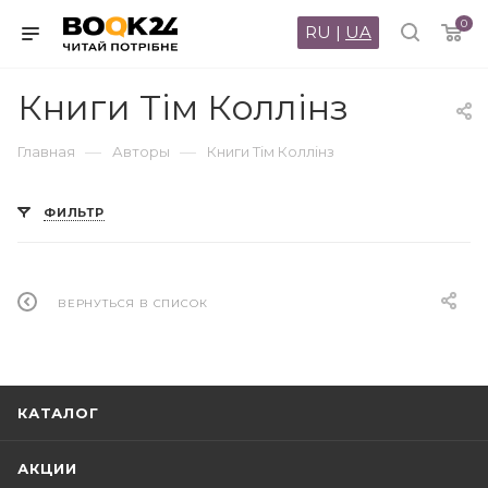
0
RU
|
UA
Книги Тім Коллінз
—
—
Главная
Авторы
Книги Тім Коллінз
ФИЛЬТР
ВЕРНУТЬСЯ В СПИСОК
КАТАЛОГ
АКЦИИ