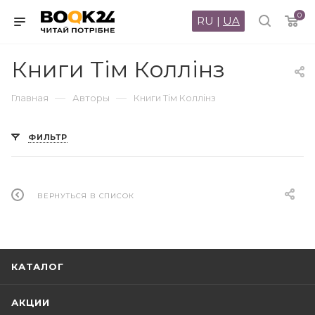
0
RU
|
UA
Книги Тім Коллінз
—
—
Главная
Авторы
Книги Тім Коллінз
ФИЛЬТР
ВЕРНУТЬСЯ В СПИСОК
КАТАЛОГ
АКЦИИ