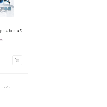
рож. Книга 3
ла
СПИСОК