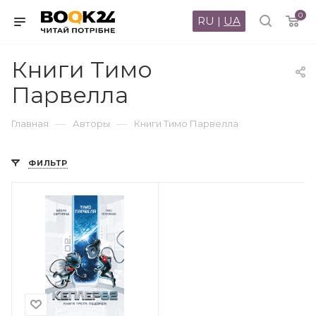
0
RU
|
UA
Книги Тимо
Парвелла
—
—
Главная
Авторы
Книги Тимо Парвелла
ФИЛЬТР