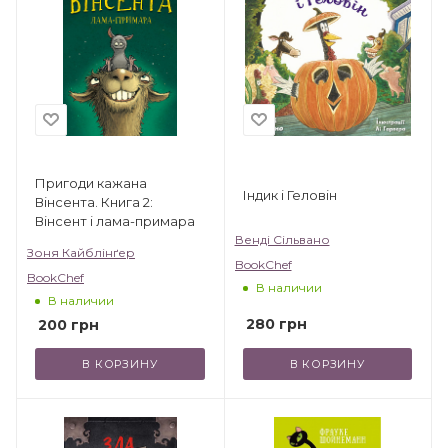
Пригоди кажана
Індик і Геловін
Вінсента. Книга 2:
Вінсент і лама-примара
Венді Сільвано
Зоня Кайблінґер
BookChef
BookChef
В наличии
В наличии
280
грн
200
грн
В КОРЗИНУ
В КОРЗИНУ