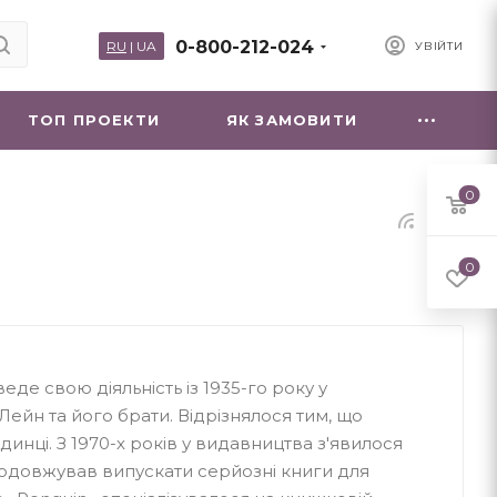
0-800-212-024
RU
|
UA
УВІЙТИ
ТОП ПРОЕКТИ
ЯК ЗАМОВИТИ
0
0
еде свою діяльність із 1935-го року у
Лейн та його брати. Відрізнялося тим, що
динці. З 1970-х років у видавництва з'явилося
родовжував випускати серйозні книги для