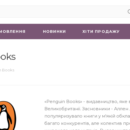
МОВЛЕННЯ
НОВИНКИ
ХIТИ ПРОДАЖУ
oks
n Books
«Penguin Books» - видавництво, яке в
Великобританії. Засновники - Аллен 
популяризувало книги у м'якій обкла
багато конкурентів, але колектив п