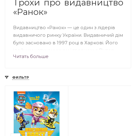
Трохи про видавництво
«Ранок»
Видавництво «Ранок» — це один з лідерів
видавничого ринку України. Видавничий дім
було засновано в 1997 році в Харкові. Його
ідейним натхненником і творцем є Віктор
Читать больше
Круглов — експерт українського
книжкового ринку. «Ранок»
характеризується незвичайним підходом до
ФИЛЬТР
створення книг, адже видавництво
ретельно відбирає тільки кращих авторів,
художників, дизайнерів і редакторів для
співпраці та спільної творчості. Висока якість і
доступні ціни — це основні принципи роботи
видавництва «Ранок». Книги вражають
своєю мальовничістю і стилем.