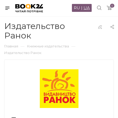
0
RU
|
UA
Издательство
Ранок
—
—
Главная
Книжные издательства
Издательство Ранок