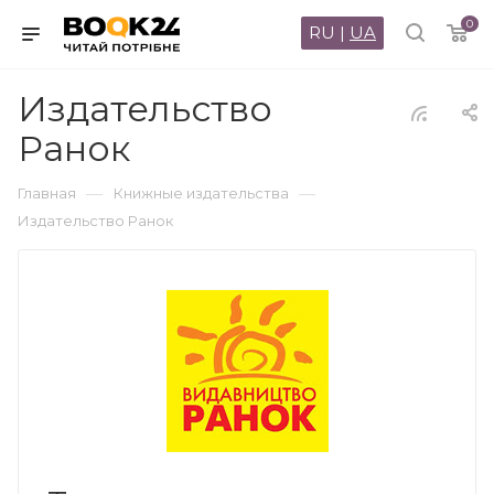
0
RU
|
UA
Издательство
Ранок
—
—
Главная
Книжные издательства
Издательство Ранок