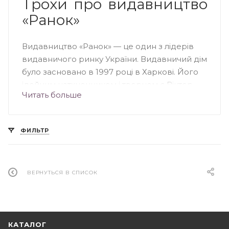
Трохи про видавництво
«Ранок»
Видавництво «Ранок» — це один з лідерів
видавничого ринку України. Видавничий дім
було засновано в 1997 році в Харкові. Його
ідейним натхненником і творцем є Віктор
Читать больше
Круглов — експерт українського
книжкового ринку. «Ранок»
характеризується незвичайним підходом до
ФИЛЬТР
створення книг, адже видавництво
ретельно відбирає тільки кращих авторів,
художників, дизайнерів і редакторів для
співпраці та спільної творчості. Висока якість і
ВЕРНУТЬСЯ В СПИСОК
доступні ціни — це основні принципи роботи
видавництва «Ранок». Книги вражають
своєю мальовничістю і стилем.
КАТАЛОГ