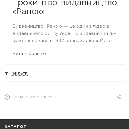
Трохи про видавництво
«Ранок»
Видавництво «Ранок» — це один з лідерів
видавничого ринку України. Видавничий дім
було засновано в 1997 році в Харкові. Його
ідейним натхненником і творцем є Віктор
Читать больше
Круглов — експерт українського
книжкового ринку. «Ранок»
характеризується незвичайним підходом до
ФИЛЬТР
створення книг, адже видавництво
ретельно відбирає тільки кращих авторів,
художників, дизайнерів і редакторів для
співпраці та спільної творчості. Висока якість і
ВЕРНУТЬСЯ В СПИСОК
доступні ціни — це основні принципи роботи
видавництва «Ранок». Книги вражають
своєю мальовничістю і стилем.
КАТАЛОГ