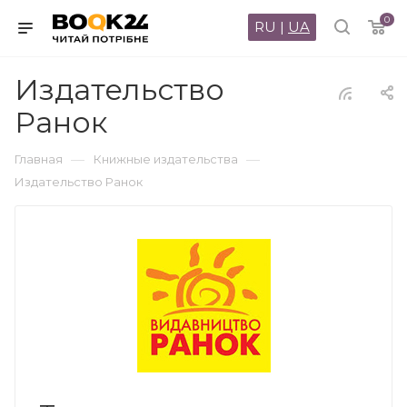
0
RU
|
UA
Издательство
Ранок
—
—
Главная
Книжные издательства
Издательство Ранок