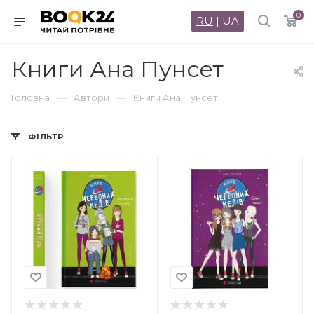
0
RU
|
UA
Книги Ана Пунсет
—
—
Головна
Автори
Книги Ана Пунсет
ФІЛЬТР