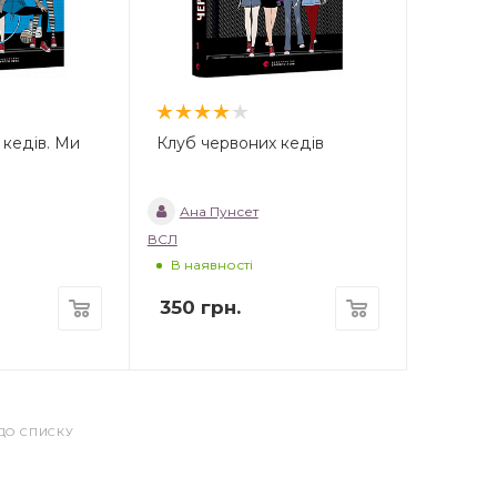
 кедів. Ми
Клуб червоних кедів
Ана Пунсет
ВСЛ
В наявності
350
грн.
ДО СПИСКУ