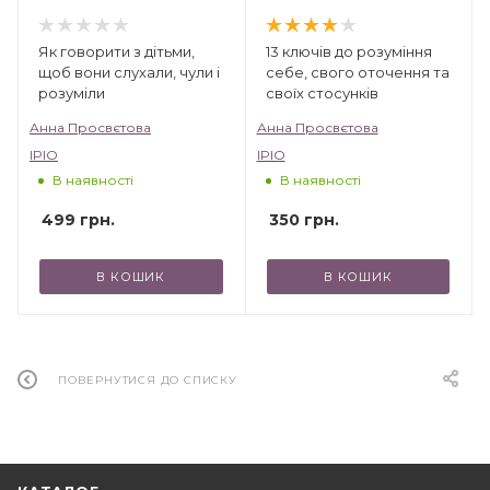
Як говорити з дітьми,
13 ключів до розуміння
щоб вони слухали, чули і
себе, свого оточення та
розуміли
своїх стосунків
Анна Просвєтова
Анна Просвєтова
IPIO
IPIO
В наявності
В наявності
499
грн.
350
грн.
В КОШИК
В КОШИК
ПОВЕРНУТИСЯ ДО СПИСКУ