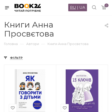
0
RU
|
UA
Книги Анна
Просвєтова
—
—
Головна
Автори
Книги Анна Просвєтова
ФІЛЬТР